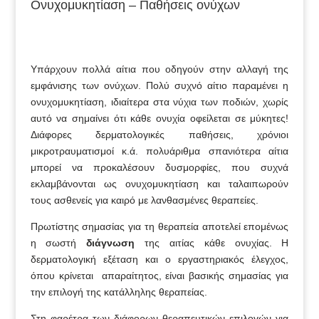
Ονυχομυκητίαση – Παθήσεις ονύχων
Υπάρχουν πολλά αίτια που οδηγούν στην αλλαγή της
εμφάνισης των ονύχων. Πολύ συχνό αίτιο παραμένει η
ονυχομυκητίαση, ιδιαίτερα στα νύχια των ποδιών, χωρίς
αυτό να σημαίνει ότι κάθε ονυχία οφείλεται σε μύκητες!
Διάφορες δερματολογικές παθήσεις, χρόνιοι
μικροτραυματισμοί κ.ά. πολυάριθμα σπανιότερα αίτια
μπορεί να προκαλέσουν δυσμορφίες, που συχνά
εκλαμβάνονται ως ονυχομυκητίαση και ταλαιπωρούν
τους ασθενείς για καιρό με λανθασμένες θεραπείες.
Πρωτίστης σημασίας για τη θεραπεία αποτελεί επομένως
η σωστή
διάγνωση
της αιτίας κάθε ονυχίας. Η
δερματολογική εξέταση και ο εργαστηριακός έλεγχος,
όπου κρίνεται απαραίτητος, είναι βασικής σημασίας για
την επιλογή της κατάλληλης θεραπείας.
Στη φαρέτρα των διάφορων θεραπευτικών επιλογών για