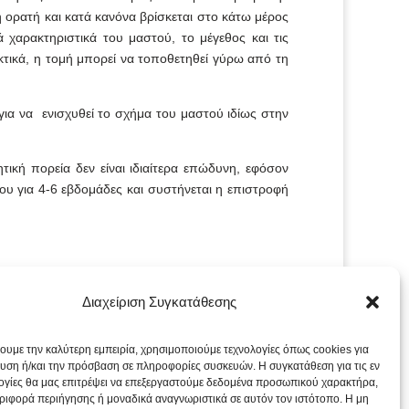
η ορατή και κατά κανόνα βρίσκεται στο κάτω μέρος
 χαρακτηριστικά του μαστού, το μέγεθος και τις
τικά, η τομή μπορεί να τοποθετηθεί γύρω από τη
 για να ενισχυθεί το σχήμα του μαστού ιδίως στην
τική πορεία δεν είναι ιδιαίτερα επώδυνη, εφόσον
υ για 4-6 εβδομάδες και συστήνεται η επιστροφή
Διαχείριση Συγκατάθεσης
χουμε την καλύτερη εμπειρία, χρησιμοποιούμε τεχνολογίες όπως cookies για
υση ή/και την πρόσβαση σε πληροφορίες συσκευών. Η συγκατάθεση για τις εν
ογίες θα μας επιτρέψει να επεξεργαστούμε δεδομένα προσωπικού χαρακτήρα,
ιφορά περιήγησης ή μοναδικά αναγνωριστικά σε αυτόν τον ιστότοπο. Η μη