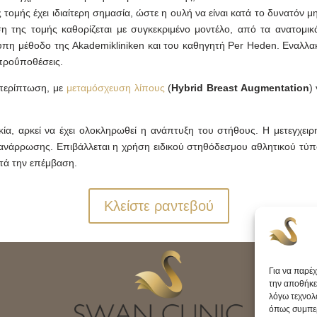
 τομής έχει ιδιαίτερη σημασία, ώστε η ουλή να είναι κατά το δυνατόν μ
 της τομής καθορίζεται με συγκεκριμένο μοντέλο, από τα ανατομικά
υπη μέθοδο της Akademikliniken και του καθηγητή Per Heden. Εναλλακ
προΰποθέσεις.
 περίπτωση, με
μεταμόσχευση λίπους
(
Hybrid Breast Augmentation
)
ία, αρκεί να έχει ολοκληρωθεί η ανάπτυξη του στήθους. Η μετεγχειρη
νάρρωσης. Επιβάλλεται η χρήση ειδικού στηθόδεσμου αθλητικού τύπο
ετά την επέμβαση.
Κλείστε ραντεβού
Για να παρέ
την αποθήκε
λόγω τεχνολ
όπως συμπερ