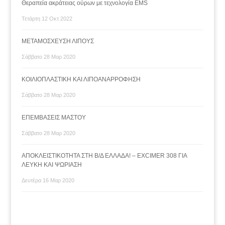
Θεραπεία ακράτειας ούρων με τεχνολογία ΕMS
Τετάρτη 12 Οκτ 2022
ΜΕΤΑΜΟΣΧΕΥΣΗ ΛΙΠΟΥΣ
Σάββατο 28 Μαρ 2020
ΚΟΙΛΙΟΠΛΑΣΤΙΚΗ ΚΑΙ ΛΙΠΟΑΝΑΡΡΟΦΗΣΗ
Σάββατο 28 Μαρ 2020
ΕΠΕΜΒΑΣΕΙΣ ΜΑΣΤΟΥ
Σάββατο 28 Μαρ 2020
ΑΠΟΚΛΕΙΣΤΙΚΟΤΗΤΑ ΣΤΗ Β/Δ ΕΛΛΑΔΑ! – ΕΧCIMER 308 ΓΙΑ
ΛΕΥΚΗ ΚΑΙ ΨΩΡΙΑΣΗ
Δευτέρα 16 Μαρ 2020